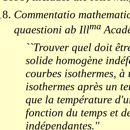
Commentatio mathematica
ma
quaestioni ab Ill
Acade
``Trouver quel doit êtr
solide homogène indéf
courbes isothermes, à 
isothermes après un te
que la température d'u
fonction du temps et d
indépendantes.''