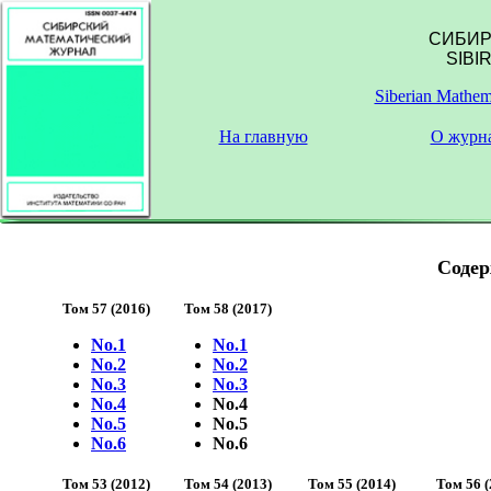
СИБИР
SIBI
Siberian Mathema
На главную
О журн
Содер
Том 57 (2016)
Том 58 (2017)
No.1
No.1
No.2
No.2
No.3
No.3
No.4
No.4
No.5
No.5
No.6
No.6
Том 53 (2012)
Том 54 (2013)
Том 55 (2014)
Том 56 (