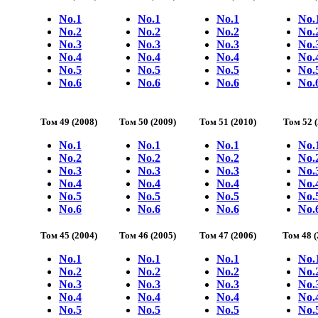
No.1
No.1
No.1
No.
No.2
No.2
No.2
No.
No.3
No.3
No.3
No.
No.4
No.4
No.4
No.
No.5
No.5
No.5
No.
No.6
No.6
No.6
No.
Том 49 (2008)
Том 50 (2009)
Том 51 (2010)
Том 52 (
No.1
No.1
No.1
No.
No.2
No.2
No.2
No.
No.3
No.3
No.3
No.
No.4
No.4
No.4
No.
No.5
No.5
No.5
No.
No.6
No.6
No.6
No.
Том 45 (2004)
Том 46 (2005)
Том 47 (2006)
Том 48 (
No.1
No.1
No.1
No.
No.2
No.2
No.2
No.
No.3
No.3
No.3
No.
No.4
No.4
No.4
No.
No.5
No.5
No.5
No.