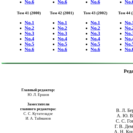
No.6
No.6
No.6
No.
Том 41 (2000)
Том 42 (2001)
Том 43 (2002)
Том 44 (
No.1
No.1
No.1
No.
No.2
No.2
No.2
No.
No.3
No.3
No.3
No.
No.4
No.4
No.4
No.
No.5
No.5
No.5
No.
No.6
No.6
No.6
No.
Ред
Главный редактор:
Ю. Л. Ершов
Заместители
главного редактора:
В. Л. Бе
С. С. Кутателадзе
А. Ю. 
И. А. Тайманов
С. С. Го
Г. В. Де
А. Н. Ко