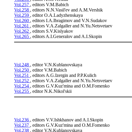
Vol.257
, editors V.M.Babich
Vol.258
, editors N.N.Vasil'ev and A.M.Vershik
Vol.259
, editor O.A.Ladyzhenskaya
Vol.260
, editors I.A.Ibragimov and V.N.Sudakov
Vol.261
, editors V.A.Zalgaller and N.Yu.Netsvetaev
Vol.262
, editors S.V.Kislyakov
Vol.265
, editors A.I.Generalov and A.I.Skopin
Vol.248
, editor V.N.Kublanovskaya
Vol.250
, editor V.M.Babich
Vol.251
, editors A.G.Izergin and P.P.Kulich
Vol.252
, editors V.A.Zalgaller and N.Yu.Netsvetaev
Vol.254
, editors G.V.Kuz'mina and O.M.Fomenko
Vol.255
, editor N.K.Nikol'skii
Vol.236
, editors V.V.Ishkhanov and A.I.Skopin
Vol.237
, editors G.V.Kuz'mina and O.M.Fomenko
Vol.238
, editor V.N.Kublanovskaya