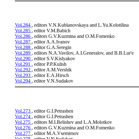
Vol.284
, editors V.N.Kublanovskaya and L.Yu.Kolotilina
Vol.285
, editor V.M.Babich
Vol.286
, editors G.V.Kuzmina and O.M.Fomenko
Vol.287
, editor A.A.Ivanov
Vol.288
, editor G.A.Seregin
Vol.289
, editors N.A.Vavilov, A.I.Generalov, and B.B.Lur'e
Vol.290
, editor S.V.Kislyakov
Vol.291
, editor P.P.Kulish
Vol.292
, editor A.M.Vershik
Vol.293
, editor E.A.Hirsch
Vol.294
, editor V.N.Sudakov
Vol.273
, editor G.I.Petrashen
Vol.274
, editor G.I.Petrashen
Vol.275
, editors M.I.Belishev and L.A.Molotkov
Vol.276
, editors G.V.Kuzmina and O.M.Fomenko
Vol.277
, editor M.A.Vsemirnov
Vol.278
, editor V.N.Sudakov