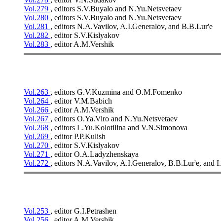
Vol.279
, editors S.V.Buyalo and N.Yu.Netsvetaev
Vol.280
, editors S.V.Buyalo and N.Yu.Netsvetaev
Vol.281
, editors N.A.Vavilov, A.I.Generalov, and B.B.Lur'e
Vol.282
, editor S.V.Kislyakov
Vol.283
, editor A.M.Vershik
Vol.263
, editors G.V.Kuzmina and O.M.Fomenko
Vol.264
, editor V.M.Babich
Vol.266
, editor A.M.Vershik
Vol.267
, editors O.Ya.Viro and N.Yu.Netsvetaev
Vol.268
, editors L.Yu.Kolotilina and V.N.Simonova
Vol.269
, editor P.P.Kulish
Vol.270
, editor S.V.Kislyakov
Vol.271
, editor O.A.Ladyzhenskaya
Vol.272
, editors N.A.Vavilov, A.I.Generalov, B.B.Lur'e, and 
Vol.253
, editor G.I.Petrashen
Vol.256
, editor A.M.Vershik