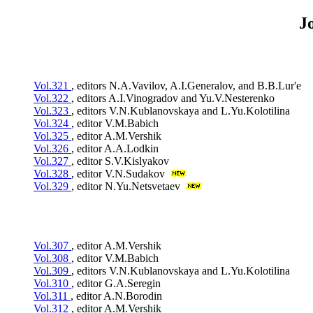
J
Vol.321
, editors N.A.Vavilov, A.I.Generalov, and B.B.Lur'e
Vol.322
, editors A.I.Vinogradov and Yu.V.Nesterenko
Vol.323
, editors V.N.Kublanovskaya and L.Yu.Kolotilina
Vol.324
, editor V.M.Babich
Vol.325
, editor A.M.Vershik
Vol.326
, editor A.A.Lodkin
Vol.327
, editor S.V.Kislyakov
Vol.328
, editor V.N.Sudakov
Vol.329
, editor N.Yu.Netsvetaev
Vol.307
, editor A.M.Vershik
Vol.308
, editor V.M.Babich
Vol.309
, editors V.N.Kublanovskaya and L.Yu.Kolotilina
Vol.310
, editor G.A.Seregin
Vol.311
, editor A.N.Borodin
Vol.312
, editor A.M.Vershik