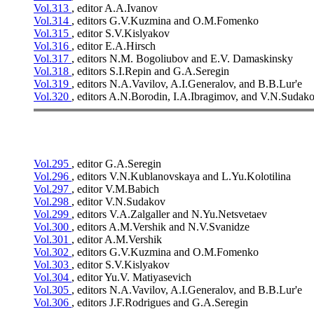
Vol.313
, editor A.A.Ivanov
Vol.314
, editors G.V.Kuzmina and O.M.Fomenko
Vol.315
, editor S.V.Kislyakov
Vol.316
, editor E.A.Hirsch
Vol.317
, editors N.M. Bogoliubov and E.V. Damaskinsky
Vol.318
, editors S.I.Repin and G.A.Seregin
Vol.319
, editors N.A.Vavilov, A.I.Generalov, and B.B.Lur'e
Vol.320
, editors A.N.Borodin, I.A.Ibragimov, and V.N.Sudak
Vol.295
, editor G.A.Seregin
Vol.296
, editors V.N.Kublanovskaya and L.Yu.Kolotilina
Vol.297
, editor V.M.Babich
Vol.298
, editor V.N.Sudakov
Vol.299
, editors V.A.Zalgaller and N.Yu.Netsvetaev
Vol.300
, editors A.M.Vershik and N.V.Svanidze
Vol.301
, editor A.M.Vershik
Vol.302
, editors G.V.Kuzmina and O.M.Fomenko
Vol.303
, editor S.V.Kislyakov
Vol.304
, editor Yu.V. Matiyasevich
Vol.305
, editors N.A.Vavilov, A.I.Generalov, and B.B.Lur'e
Vol.306
, editors J.F.Rodrigues and G.A.Seregin